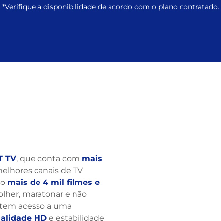
*Verifique a disponibilidade de acordo com o plano contratado.
T TV
, que conta com
mais
 melhores canais de TV
ão
mais de 4 mil filmes e
colher, maratonar e não
ê tem acesso a uma
alidade HD
e estabilidade