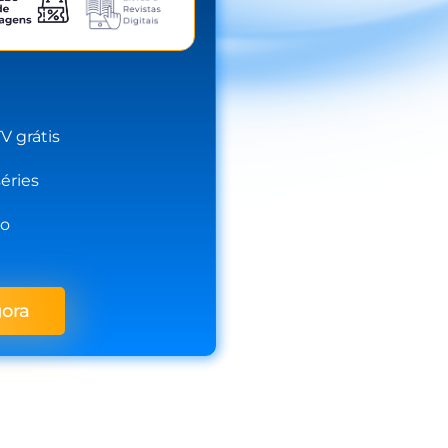
V grátis
séries
to
gora