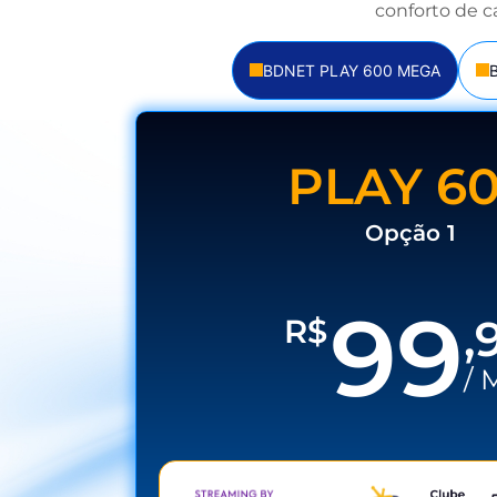
conforto de c
Tenha acesso a mais de 160
canais de TV grátis, e
BDNET PLAY 600 MEGA
aproveite
conteúdos para toda a
família em um só lugar.
PLAY 6
Assinar agora
Opção 1
99
,
R$
/ 