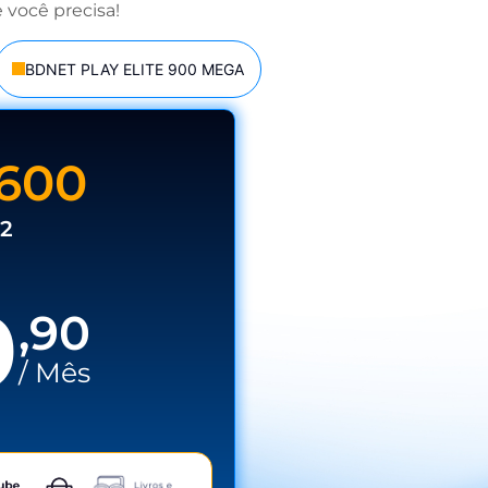
 você precisa!
BDNET PLAY ELITE 900 MEGA
600
2
9
,90
/ Mês