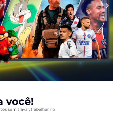
a você!
itos sem travar, trabalhar no